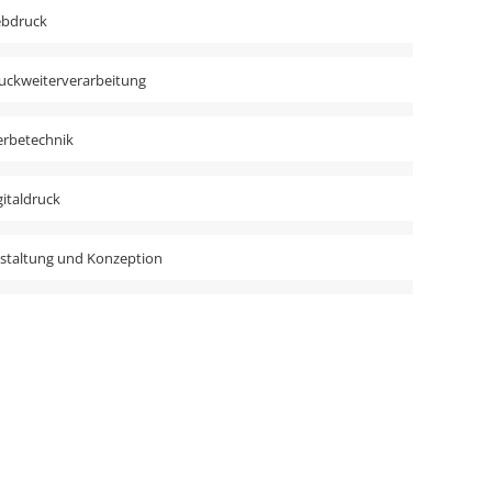
ebdruck
uckweiterverarbeitung
rbetechnik
gitaldruck
staltung und Konzeption