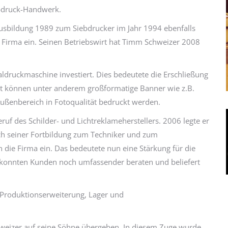
bdruck-Handwerk.
usbildung 1989 zum Siebdrucker im Jahr 1994 ebenfalls
ie Firma ein. Seinen Betriebswirt hat Timm Schweizer 2008
ldruckmaschine investiert. Dies bedeutete die Erschließung
it können unter anderem großformatige Banner wie z.B.
Außenbereich in Fotoqualität bedruckt werden.
ruf des Schilder- und Lichtreklameherstellers. 2006 legte er
ach seiner Fortbildung zum Techniker und zum
n die Firma ein. Das bedeutete nun eine Stärkung für die
t konnten Kunden noch umfassender beraten und beliefert
s Produktionserweiterung, Lager und
weizer auf seine Söhne übergeben. In diesem Zuge wurde