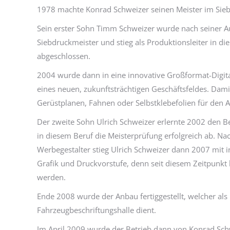
1978 machte Konrad Schweizer seinen Meister im Sie
Sein erster Sohn Timm Schweizer wurde nach seiner A
Siebdruckmeister und stieg als Produktionsleiter in d
abgeschlossen.
2004 wurde dann in eine innovative Großformat-Digita
eines neuen, zukunftsträchtigen Geschäftsfeldes. Dam
Gerüstplanen, Fahnen oder Selbstklebefolien für den 
Der zweite Sohn Ulrich Schweizer erlernte 2002 den Be
in diesem Beruf die Meisterprüfung erfolgreich ab. N
Werbegestalter stieg Ulrich Schweizer dann 2007 mit i
Grafik und Druckvorstufe, denn seit diesem Zeitpunk
werden.
Ende 2008 wurde der Anbau fertiggestellt, welcher al
Fahrzeugbeschriftungshalle dient.
Im April 2009 wurde der Betrieb dann von Konrad Sch