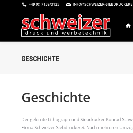
+49 (0) 7159/3125
INFO@SCHWEIZER-SIEBDRUCKEREI
GESCHICHTE
Geschichte
Der gelernte Lithograph und Siebdrucker Konrad Schw
Firma Schweizer Siebdruckerei. Nach mehreren Umzü