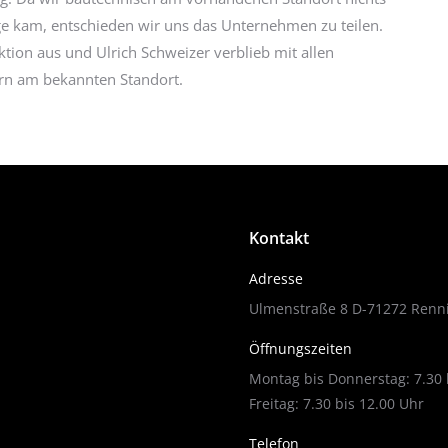
e kam, entschieden wir uns das Unternehmen zu teilen.
tion aus und Ulrich Schweizer verblieb mit allen
rn am bekannten Standort.
Kontakt
Adresse
Ulmenstraße 8 D-71272 Renn
Öffnungszeiten
Montag bis Donnerstag: 7.30 
Freitag: 7.30 bis 12.00 Uhr
Telefon