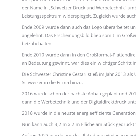
der Name in „Schweizer Druck und Werbetechnik“ umb
Leistungsspektrum widerspiegelt. Zugleich wurde auch
Ende 2009 wurde dann auch das Logo überarbeitet und 
angelehnt. Das Erscheinungsbild blieb somit im Gro
beizubehalten.
Ende 2010 wurde dann in den Großformat-Plattendirekt
an Bedeutung gewinnt, war dies ein wichtiger Schritt i
Die Schwester Christine Cestari stieß im Jahr 2013 al
Schweizer in die Firma hinzu.
2016 wurde schon der nächste Anbau geplant und 2017
dann die Werbetechnik und der Digitaldirektdruck unt
2018 wurde in die neuste energieeffiziente Generation 
Nun kann auch 3,2 m x 2 m Fläche am Stück gedruckt
Anfang 2022 wurde uns der Platz dann wieder zu weni