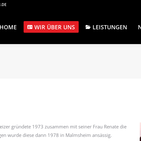
.DE
HOME
WIR ÜBER UNS
LEISTUNGEN
eizer gründete 1973 zusammen mit seiner Frau Renate die
gen wurde diese dann 1978 in Malmsheim ansässig.