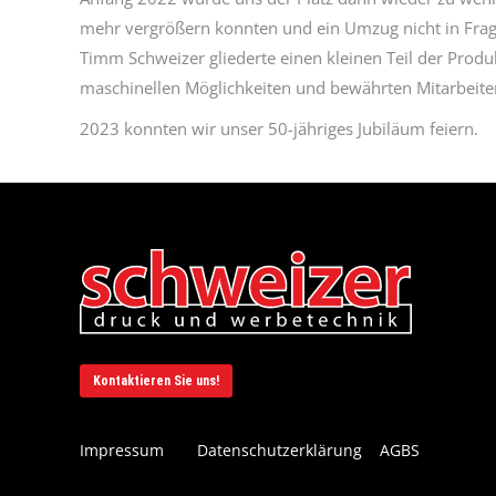
mehr vergrößern konnten und ein Umzug nicht in Frag
Timm Schweizer gliederte einen kleinen Teil der Produk
maschinellen Möglichkeiten und bewährten Mitarbeite
2023 konnten wir unser 50-jähriges Jubiläum feiern.
Kontaktieren Sie uns!
Impressum
Datenschutzerklärung
AGBS