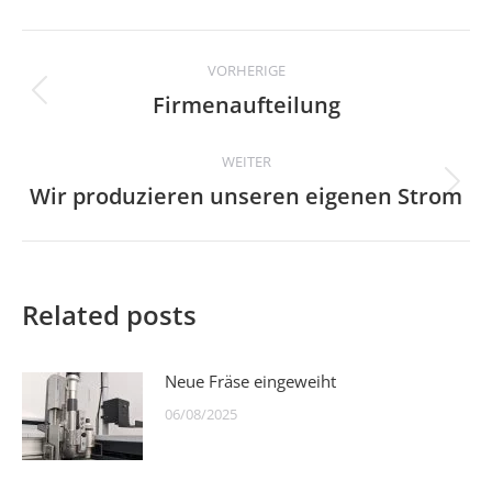
Beitragsnavigation
VORHERIGE
Firmenaufteilung
Vorheriger
Beitrag:
WEITER
Wir produzieren unseren eigenen Strom
Nächster
Beitrag:
Related posts
Neue Fräse eingeweiht
06/08/2025