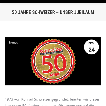
50 JAHRE SCHWEIZER – UNSER JUBILÄUM
Du bist hier:
Neues
FEB.
24
1973 von Konrad Schweizer gegründet, feierten wir dieses
Jahr unser 50-jähriges Jubiläum. Wir freuen uns auf die