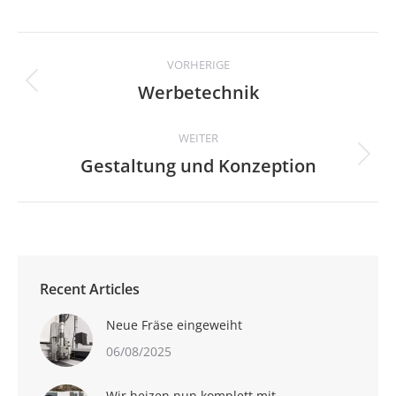
Albenavigation
VORHERIGE
Werbetechnik
Vorheriges
Album:
WEITER
Gestaltung und Konzeption
Nächstes
Album:
Recent Articles
Neue Fräse eingeweiht
06/08/2025
Wir heizen nun komplett mit